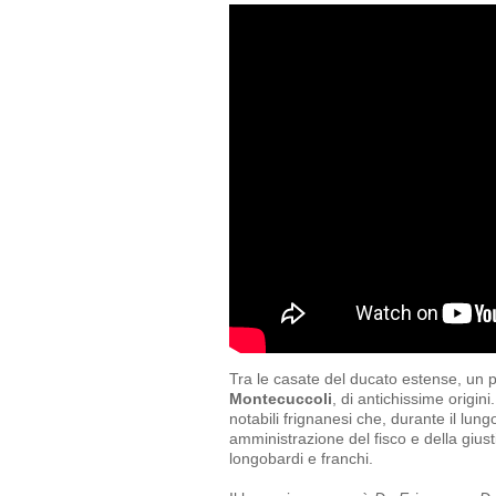
Tra le casate del ducato estense, un p
Montecuccoli
, di antichissime origin
notabili frignanesi che, durante il lun
amministrazione del fisco e della gius
longobardi e franchi.