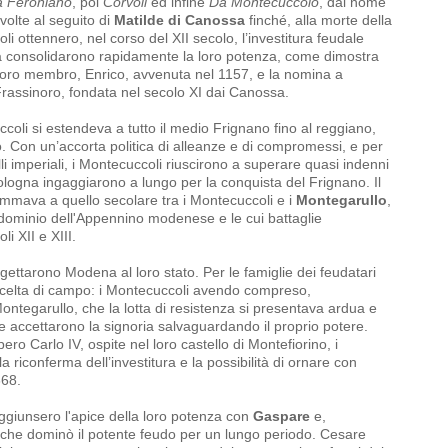
 Feroniano
, poi
Corvoli
ed infine
Da Montecuccolo
, dal nome
volte al seguito di
Matilde di Canossa
finché, alla morte della
 ottennero, nel corso del XII secolo, l’investitura feudale
ra consolidarono rapidamente la loro potenza, come dimostra
loro membro, Enrico, avvenuta nel 1157, e la nomina a
 Frassinoro, fondata nel secolo XI dai Canossa.
coli si estendeva a tutto il medio Frignano fino al reggiano,
o. Con un’accorta politica di alleanze e di compromessi, e per
lli imperiali, i Montecuccoli riuscirono a superare quasi indenni
ologna ingaggiarono a lungo per la conquista del Frignano. Il
 sommava a quello secolare tra i Montecuccoli e i
Montegarullo
,
dominio dell'Appennino modenese e le cui battaglie
i XII e XIII.
ettarono Modena al loro stato. Per le famiglie dei feudatari
scelta di campo: i Montecuccoli avendo compreso,
tegarullo, che la lotta di resistenza si presentava ardua e
ne accettarono la signoria salvaguardando il proprio potere.
o Carlo IV, ospite nel loro castello di Montefiorino, i
 riconferma dell’investitura e la possibilità di ornare con
368.
ggiunsero l'apice della loro potenza con
Gaspare
e,
che dominò il potente feudo per un lungo periodo. Cesare