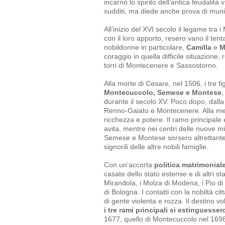
incarnò lo spirito dell’antica feudalit
sudditi, ma diede anche prova di muni
All’inizio del XVI secolo il legame tra 
con il loro apporto, resero vano il tent
nobildonne in particolare,
Camilla
e
M
coraggio in quella difficile situazione,
torri di Montecenere e Sassostorno.
Alla morte di Cesare, nel 1506, i tre fig
Montecuccolo, Semese e Montese
,
durante il secolo XV. Poco dopo, dalla 
Renno-Gaiato e Montecenere. Alla met
ricchezza e potere. Il ramo principale
avita, mentre nei centri delle nuove 
Semese e Montese sorsero altrettante 
signorili delle altre nobili famiglie.
Con un’accorta
politica matrimonial
casate dello stato estense e di altri stat
Mirandola, i Molza di Modena, i Pio di 
di Bologna. I contatti con la nobiltà ci
di gente violenta e rozza. Il destino v
i tre rami principali si estingues
1677, quello di Montecuccolo nel 1698