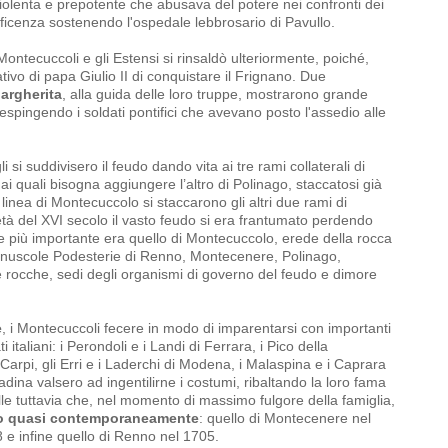
à violenta e prepotente che abusava del potere nei confronti dei
ficenza sostenendo l'ospedale lebbrosario di Pavullo.
i Montecuccoli e gli Estensi si rinsaldò ulteriormente, poiché,
ativo di papa Giulio II di conquistare il Frignano. Due
argherita
, alla guida delle loro truppe, mostrarono grande
 respingendo i soldati pontifici che avevano posto l'assedio alle
li si suddivisero il feudo dando vita ai tre rami collaterali di
 ai quali bisogna aggiungere l’altro di Polinago, staccatosi già
linea di Montecuccolo si staccarono gli altri due rami di
à del XVI secolo il vasto feudo si era frantumato perdendo
 e più importante era quello di Montecuccolo, erede della rocca
minuscole Podesterie di Renno, Montecenere, Polinago,
rocche, sedi degli organismi di governo del feudo e dimore
e
, i Montecuccoli fecere in modo di imparentarsi con importanti
i italiani: i Perondoli e i Landi di Ferrara, i Pico della
Carpi, gli Erri e i Laderchi di Modena, i Malaspina e i Caprara
ttadina valsero ad ingentilirne i costumi, ribaltando la loro fama
olle tuttavia che, nel momento di massimo fulgore della famiglia,
sero quasi contemporaneamente
: quello di Montecenere nel
 e infine quello di Renno nel 1705.