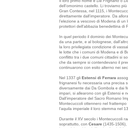
Il loro primo nome è
Da Frignano
o
Da
dell’omonimo castello. Li troviamo più 
Gran Contessa, nel 1115, i Montecuccoli
direttamente dall’imperatore. Da allo
l’elezione a vescovo di Modena di un 
protettori dell'abbazia benedettina di
In quel periodo il dominio dei Montecuc
da una parte, e al bolognese, dall’altr
la loro privilegiata condizione di vassa
le lotte che i comuni di Modena e di B
conflitto tra i due comuni cittadini si
che da sempre si contendevano il pre
continuarono con esito alterno nei secol
Nel 1337 gli
Estensi di Ferrara
assogg
frignanesi fu necessaria una precisa 
diversamente dai Da Gombola e dai Mon
impari, si allearono con gli Estensi e 
Dall’imperatore del Sacro Romano Imper
Montecuccoli ottennero nel frattempo la
l’aquila imperiale il loro stemma nel 1
Durante il XV secolo i Montecuccoli ra
soprattutto, con
Cesare
(1435-1506), 